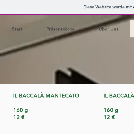
Diese Website wurde mi
Start
Präsentkörbe
Über Uns
IL BACCALÀ MANTECATO
IL BACCALÀ
160 g
160 g
12 €
12 €