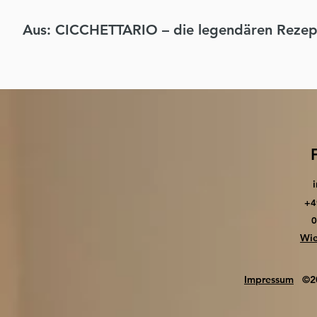
Aus: CICCHETTARIO – die legendären Rezept
+4
0
Wie
Impressum
©2